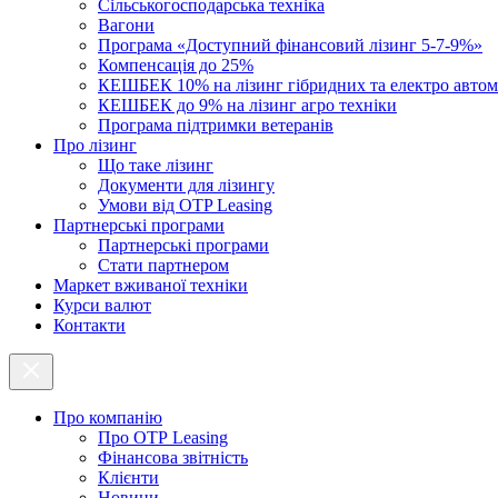
Cільськогосподарська техніка
Вагони
Програма «Доступний фінансовий лізинг 5-7-9%»
Компенсація до 25%
КЕШБЕК 10% на лізинг гібридних та електро автом
КЕШБЕК до 9% на лізинг агро техніки
Програма підтримки ветеранів
Про лізинг
Що таке лізинг
Документи для лізингу
Умови від OTP Leasing
Партнерські програми
Партнерські програми
Стати партнером
Маркет вживаної техніки
Курси валют
Контакти
Про компанію
Про ОТР Leasing
Фінансова звітність
Клієнти
Новини