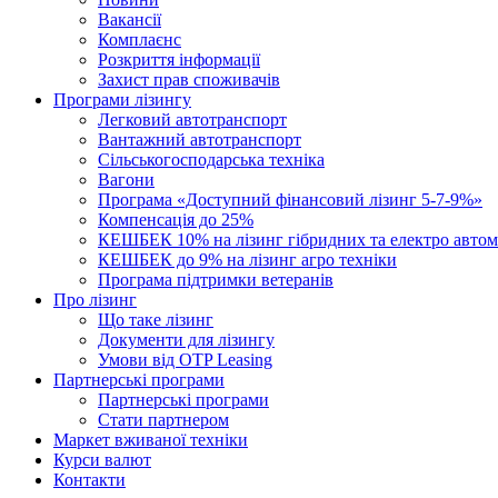
Вакансії
Комплаєнс
Розкриття інформації
Захист прав споживачів
Програми лізингу
Легковий автотранспорт
Вантажний автотранспорт
Cільськогосподарська техніка
Вагони
Програма «Доступний фінансовий лізинг 5-7-9%»
Компенсація до 25%
КЕШБЕК 10% на лізинг гібридних та електро автом
КЕШБЕК до 9% на лізинг агро техніки
Програма підтримки ветеранів
Про лізинг
Що таке лізинг
Документи для лізингу
Умови від OTP Leasing
Партнерські програми
Партнерські програми
Стати партнером
Маркет вживаної техніки
Курси валют
Контакти