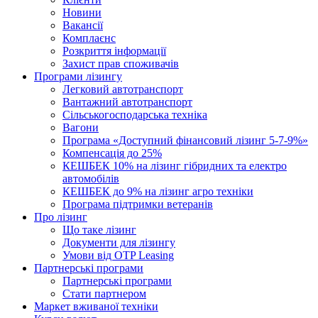
Новини
Вакансії
Комплаєнс
Розкриття інформації
Захист прав споживачів
Програми лізингу
Легковий автотранспорт
Вантажний автотранспорт
Cільськогосподарська техніка
Вагони
Програма «Доступний фінансовий лізинг 5-7-9%»
Компенсація до 25%
КЕШБЕК 10% на лізинг гібридних та електро
автомобілів
КЕШБЕК до 9% на лізинг агро техніки
Програма підтримки ветеранів
Про лізинг
Що таке лізинг
Документи для лізингу
Умови від OTP Leasing
Партнерські програми
Партнерські програми
Стати партнером
Маркет вживаної техніки