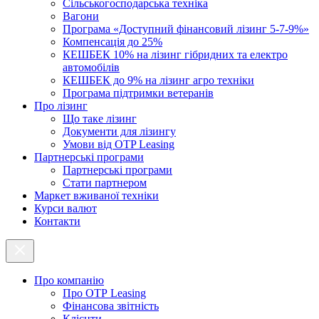
Cільськогосподарська техніка
Вагони
Програма «Доступний фінансовий лізинг 5-7-9%»
Компенсація до 25%
КЕШБЕК 10% на лізинг гібридних та електро
автомобілів
КЕШБЕК до 9% на лізинг агро техніки
Програма підтримки ветеранів
Про лізинг
Що таке лізинг
Документи для лізингу
Умови від OTP Leasing
Партнерські програми
Партнерські програми
Стати партнером
Маркет вживаної техніки
Курси валют
Контакти
Про компанію
Про ОТР Leasing
Фінансова звітність
Клієнти