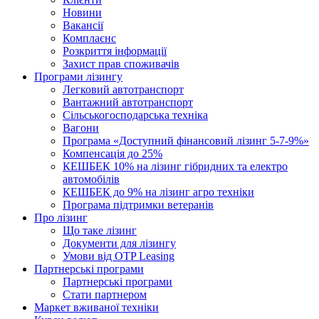
Новини
Вакансії
Комплаєнс
Розкриття інформації
Захист прав споживачів
Програми лізингу
Легковий автотранспорт
Вантажний автотранспорт
Cільськогосподарська техніка
Вагони
Програма «Доступний фінансовий лізинг 5-7-9%»
Компенсація до 25%
КЕШБЕК 10% на лізинг гібридних та електро
автомобілів
КЕШБЕК до 9% на лізинг агро техніки
Програма підтримки ветеранів
Про лізинг
Що таке лізинг
Документи для лізингу
Умови від OTP Leasing
Партнерські програми
Партнерські програми
Стати партнером
Маркет вживаної техніки