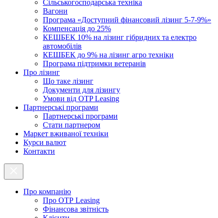
Cільськогосподарська техніка
Вагони
Програма «Доступний фінансовий лізинг 5-7-9%»
Компенсація до 25%
КЕШБЕК 10% на лізинг гібридних та електро
автомобілів
КЕШБЕК до 9% на лізинг агро техніки
Програма підтримки ветеранів
Про лізинг
Що таке лізинг
Документи для лізингу
Умови від OTP Leasing
Партнерські програми
Партнерські програми
Стати партнером
Маркет вживаної техніки
Курси валют
Контакти
Про компанію
Про ОТР Leasing
Фінансова звітність
Клієнти