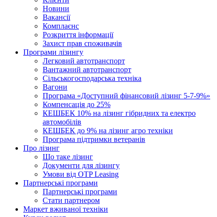
Новини
Вакансії
Комплаєнс
Розкриття інформації
Захист прав споживачів
Програми лізингу
Легковий автотранспорт
Вантажний автотранспорт
Cільськогосподарська техніка
Вагони
Програма «Доступний фінансовий лізинг 5-7-9%»
Компенсація до 25%
КЕШБЕК 10% на лізинг гібридних та електро
автомобілів
КЕШБЕК до 9% на лізинг агро техніки
Програма підтримки ветеранів
Про лізинг
Що таке лізинг
Документи для лізингу
Умови від OTP Leasing
Партнерські програми
Партнерські програми
Стати партнером
Маркет вживаної техніки