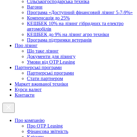
Cільськогосподарська техніка
Вагони
Програма «Доступний фінансовий лізинг 5-7-9%»
Компенсація до 25%
КЕШБЕК 10% на лізинг гібридних та електро
автомобілів
КЕШБЕК до 9% на лізинг агро техніки
Програма підтримки ветеранів
Про лізинг
Що таке лізинг
Документи для лізингу
Умови від OTP Leasing
Партнерські програми
Партнерські програми
Стати партнером
Маркет вживаної техніки
Курси валют
Контакти
Про компанію
Про ОТР Leasing
Фінансова звітність
Клієнти