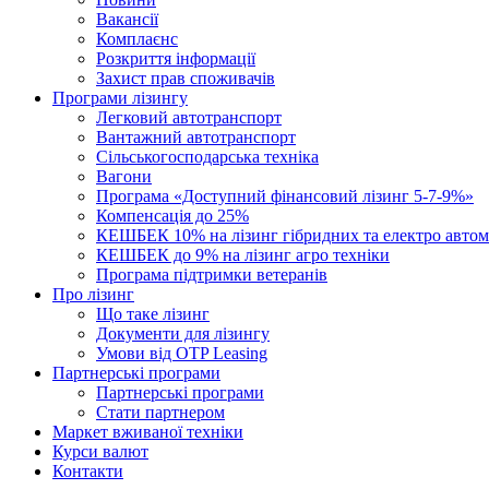
Вакансії
Комплаєнс
Розкриття інформації
Захист прав споживачів
Програми лізингу
Легковий автотранспорт
Вантажний автотранспорт
Cільськогосподарська техніка
Вагони
Програма «Доступний фінансовий лізинг 5-7-9%»
Компенсація до 25%
КЕШБЕК 10% на лізинг гібридних та електро автом
КЕШБЕК до 9% на лізинг агро техніки
Програма підтримки ветеранів
Про лізинг
Що таке лізинг
Документи для лізингу
Умови від OTP Leasing
Партнерські програми
Партнерські програми
Стати партнером
Маркет вживаної техніки
Курси валют
Контакти