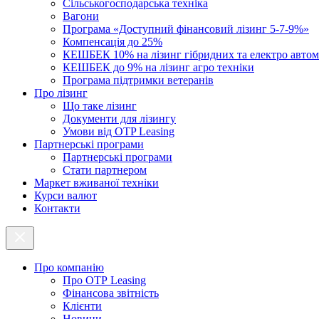
Cільськогосподарська техніка
Вагони
Програма «Доступний фінансовий лізинг 5-7-9%»
Компенсація до 25%
КЕШБЕК 10% на лізинг гібридних та електро автом
КЕШБЕК до 9% на лізинг агро техніки
Програма підтримки ветеранів
Про лізинг
Що таке лізинг
Документи для лізингу
Умови від OTP Leasing
Партнерські програми
Партнерські програми
Стати партнером
Маркет вживаної техніки
Курси валют
Контакти
Про компанію
Про ОТР Leasing
Фінансова звітність
Клієнти
Новини