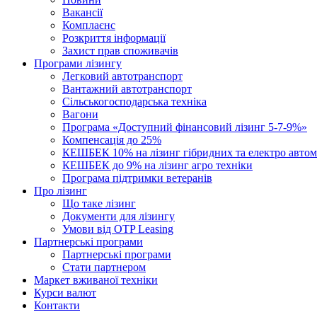
Вакансії
Комплаєнс
Розкриття інформації
Захист прав споживачів
Програми лізингу
Легковий автотранспорт
Вантажний автотранспорт
Cільськогосподарська техніка
Вагони
Програма «Доступний фінансовий лізинг 5-7-9%»
Компенсація до 25%
КЕШБЕК 10% на лізинг гібридних та електро автом
КЕШБЕК до 9% на лізинг агро техніки
Програма підтримки ветеранів
Про лізинг
Що таке лізинг
Документи для лізингу
Умови від OTP Leasing
Партнерські програми
Партнерські програми
Стати партнером
Маркет вживаної техніки
Курси валют
Контакти