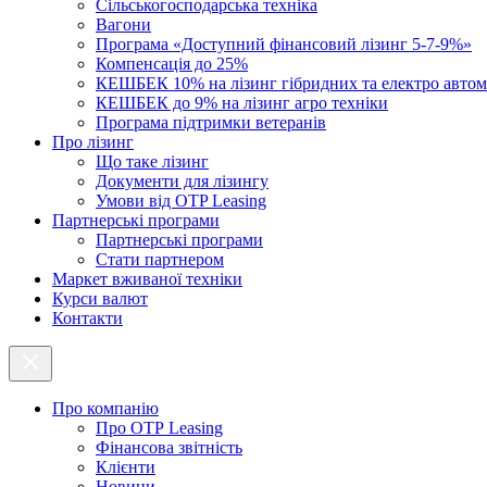
Cільськогосподарська техніка
Вагони
Програма «Доступний фінансовий лізинг 5-7-9%»
Компенсація до 25%
КЕШБЕК 10% на лізинг гібридних та електро автом
КЕШБЕК до 9% на лізинг агро техніки
Програма підтримки ветеранів
Про лізинг
Що таке лізинг
Документи для лізингу
Умови від OTP Leasing
Партнерські програми
Партнерські програми
Стати партнером
Маркет вживаної техніки
Курси валют
Контакти
Про компанію
Про ОТР Leasing
Фінансова звітність
Клієнти
Новини