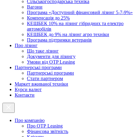
Cільськогосподарська техніка
Вагони
Програма «Доступний фінансовий лізинг 5-7-9%»
Компенсація до 25%
КЕШБЕК 10% на лізинг гібридних та електро
автомобілів
КЕШБЕК до 9% на лізинг агро техніки
Програма підтримки ветеранів
Про лізинг
Що таке лізинг
Документи для лізингу
Умови від OTP Leasing
Партнерські програми
Партнерські програми
Стати партнером
Маркет вживаної техніки
Курси валют
Контакти
Про компанію
Про ОТР Leasing
Фінансова звітність
Клієнти