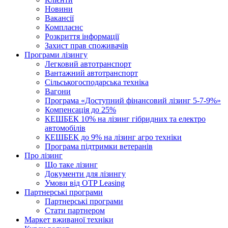
Новини
Вакансії
Комплаєнс
Розкриття інформації
Захист прав споживачів
Програми лізингу
Легковий автотранспорт
Вантажний автотранспорт
Cільськогосподарська техніка
Вагони
Програма «Доступний фінансовий лізинг 5-7-9%»
Компенсація до 25%
КЕШБЕК 10% на лізинг гібридних та електро
автомобілів
КЕШБЕК до 9% на лізинг агро техніки
Програма підтримки ветеранів
Про лізинг
Що таке лізинг
Документи для лізингу
Умови від OTP Leasing
Партнерські програми
Партнерські програми
Стати партнером
Маркет вживаної техніки