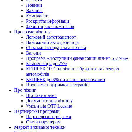
Новини
Вакансії
Комплаєнс
Розкриття інформації
Захист прав споживачів
Програми лізингу
Легковий автотранспорт
Вантажний автотранспорт
Cільськогосподарська техніка
Вагони
Програма «Доступний фінансовий лізинг 5-7-9%»
Компенсація до 25%
КЕШБЕК 10% на лізинг гібридних та електро
автомобілів
КЕШБЕК до 9% на лізинг агро техніки
Програма підтримки ветеранів
Про лізинг
Що таке лізинг
Документи для лізингу
Умови від OTP Leasing
Партнерські програми
Партнерські програми
Стати партнером
Маркет вживаної техніки