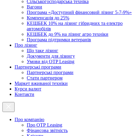
Cільськогосподарська техніка
Вагони
Програма «Доступний фінансовий лізинг 5-7-9%»
Компенсація до 25%
КЕШБЕК 10% на лізинг гібридних та електро
автомобілів
КЕШБЕК до 9% на лізинг агро техніки
Програма підтримки ветеранів
Про лізинг
Що таке лізинг
Документи для лізингу
Умови від OTP Leasing
Партнерські програми
Партнерські програми
Стати партнером
Маркет вживаної техніки
Курси валют
Контакти
Про компанію
Про ОТР Leasing
Фінансова звітність
Клієнти