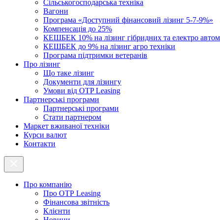
Cільськогосподарська техніка
Вагони
Програма «Доступний фінансовий лізинг 5-7-9%»
Компенсація до 25%
КЕШБЕК 10% на лізинг гібридних та електро автом
КЕШБЕК до 9% на лізинг агро техніки
Програма підтримки ветеранів
Про лізинг
Що таке лізинг
Документи для лізингу
Умови від OTP Leasing
Партнерські програми
Партнерські програми
Стати партнером
Маркет вживаної техніки
Курси валют
Контакти
Про компанію
Про ОТР Leasing
Фінансова звітність
Клієнти
Новини