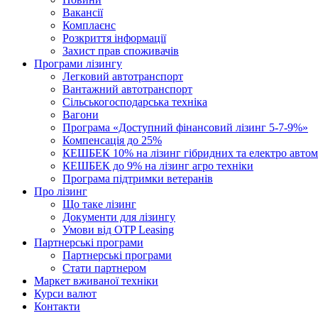
Вакансії
Комплаєнс
Розкриття інформації
Захист прав споживачів
Програми лізингу
Легковий автотранспорт
Вантажний автотранспорт
Cільськогосподарська техніка
Вагони
Програма «Доступний фінансовий лізинг 5-7-9%»
Компенсація до 25%
КЕШБЕК 10% на лізинг гібридних та електро автом
КЕШБЕК до 9% на лізинг агро техніки
Програма підтримки ветеранів
Про лізинг
Що таке лізинг
Документи для лізингу
Умови від OTP Leasing
Партнерські програми
Партнерські програми
Стати партнером
Маркет вживаної техніки
Курси валют
Контакти