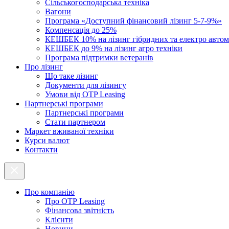
Cільськогосподарська техніка
Вагони
Програма «Доступний фінансовий лізинг 5-7-9%»
Компенсація до 25%
КЕШБЕК 10% на лізинг гібридних та електро автом
КЕШБЕК до 9% на лізинг агро техніки
Програма підтримки ветеранів
Про лізинг
Що таке лізинг
Документи для лізингу
Умови від OTP Leasing
Партнерські програми
Партнерські програми
Стати партнером
Маркет вживаної техніки
Курси валют
Контакти
Про компанію
Про ОТР Leasing
Фінансова звітність
Клієнти
Новини