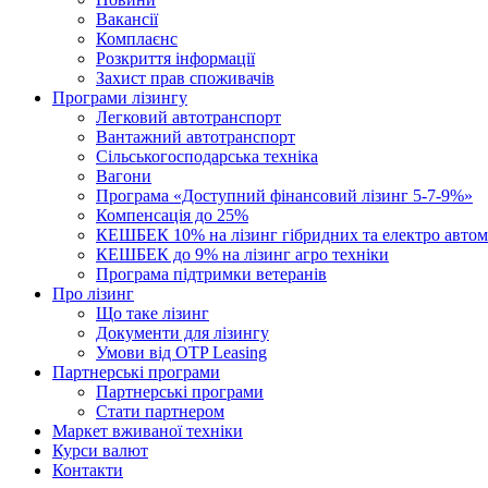
Вакансії
Комплаєнс
Розкриття інформації
Захист прав споживачів
Програми лізингу
Легковий автотранспорт
Вантажний автотранспорт
Cільськогосподарська техніка
Вагони
Програма «Доступний фінансовий лізинг 5-7-9%»
Компенсація до 25%
КЕШБЕК 10% на лізинг гібридних та електро автом
КЕШБЕК до 9% на лізинг агро техніки
Програма підтримки ветеранів
Про лізинг
Що таке лізинг
Документи для лізингу
Умови від OTP Leasing
Партнерські програми
Партнерські програми
Стати партнером
Маркет вживаної техніки
Курси валют
Контакти