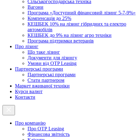
Cільськогосподарська техніка
Вагони
Програма «Доступний фінансовий лізинг 5-7-9%»
Компенсація до 25%
КЕШБЕК 10% на лізинг гібридних та електро
автомобілів
КЕШБЕК до 9% на лізинг агро техніки
Програма підтримки ветеранів
Про лізинг
Що таке лізинг
Документи для лізингу
Умови від OTP Leasing
Партнерські програми
Партнерські програми
Стати партнером
Маркет вживаної техніки
Курси валют
Контакти
Про компанію
Про ОТР Leasing
Фінансова звітність
Клієнти