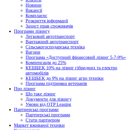
Новини
Вакансії
Комплаєнс
Розкриття інформації
Захист прав споживачів
Програми лізингу
Легковий автотранспорт
Вантажний автотранспорт
Cільськогосподарська техніка
Вагони
Програма «Доступний фінансовий лізинг 5-7-9%»
Компенсація до 25%
КЕШБЕК 10% на лізинг гібридних та електро
автомобілів
КЕШБЕК до 9% на лізинг агро техніки
Програма підтримки ветеранів
Про лізинг
Що таке лізинг
Документи для лізингу
Умови від OTP Leasing
Партнерські програми
Партнерські програми
Стати партнером
Маркет вживаної техніки