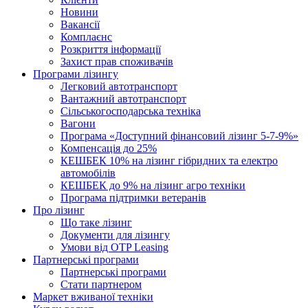
Новини
Вакансії
Комплаєнс
Розкриття інформації
Захист прав споживачів
Програми лізингу
Легковий автотранспорт
Вантажний автотранспорт
Cільськогосподарська техніка
Вагони
Програма «Доступний фінансовий лізинг 5-7-9%»
Компенсація до 25%
КЕШБЕК 10% на лізинг гібридних та електро
автомобілів
КЕШБЕК до 9% на лізинг агро техніки
Програма підтримки ветеранів
Про лізинг
Що таке лізинг
Документи для лізингу
Умови від OTP Leasing
Партнерські програми
Партнерські програми
Стати партнером
Маркет вживаної техніки