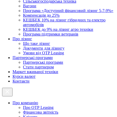
Cільськогосподарська техніка
Вагони
Програма «Доступний фінансовий лізинг 5-7-9%»
Компенсація до 25%
КЕШБЕК 10% на лізинг гібридних та електро
автомобілів
КЕШБЕК до 9% на лізинг агро техніки
Програма підтримки ветеранів
Про лізинг
Що таке лізинг
Документи для лізингу
Умови від OTP Leasing
Партнерські програми
Партнерські програми
Стати партнером
Маркет вживаної техніки
Курси валют
Контакти
Про компанію
Про ОТР Leasing
Фінансова звітність
Клієнти