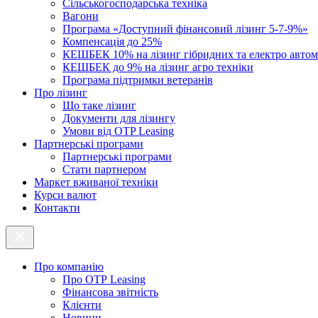
Cільськогосподарська техніка
Вагони
Програма «Доступний фінансовий лізинг 5-7-9%»
Компенсація до 25%
КЕШБЕК 10% на лізинг гібридних та електро автом
КЕШБЕК до 9% на лізинг агро техніки
Програма підтримки ветеранів
Про лізинг
Що таке лізинг
Документи для лізингу
Умови від OTP Leasing
Партнерські програми
Партнерські програми
Стати партнером
Маркет вживаної техніки
Курси валют
Контакти
Про компанію
Про ОТР Leasing
Фінансова звітність
Клієнти
Новини