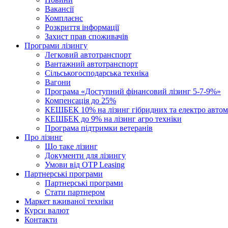
Вакансії
Комплаєнс
Розкриття інформації
Захист прав споживачів
Програми лізингу
Легковий автотранспорт
Вантажний автотранспорт
Cільськогосподарська техніка
Вагони
Програма «Доступний фінансовий лізинг 5-7-9%»
Компенсація до 25%
КЕШБЕК 10% на лізинг гібридних та електро автом
КЕШБЕК до 9% на лізинг агро техніки
Програма підтримки ветеранів
Про лізинг
Що таке лізинг
Документи для лізингу
Умови від OTP Leasing
Партнерські програми
Партнерські програми
Стати партнером
Маркет вживаної техніки
Курси валют
Контакти