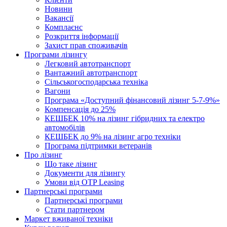
Новини
Вакансії
Комплаєнс
Розкриття інформації
Захист прав споживачів
Програми лізингу
Легковий автотранспорт
Вантажний автотранспорт
Cільськогосподарська техніка
Вагони
Програма «Доступний фінансовий лізинг 5-7-9%»
Компенсація до 25%
КЕШБЕК 10% на лізинг гібридних та електро
автомобілів
КЕШБЕК до 9% на лізинг агро техніки
Програма підтримки ветеранів
Про лізинг
Що таке лізинг
Документи для лізингу
Умови від OTP Leasing
Партнерські програми
Партнерські програми
Стати партнером
Маркет вживаної техніки