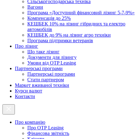
Cільськогосподарська техніка
Вагони
Програма «Доступний фінансовий лізинг 5-7-9%»
Компенсація до 25%
КЕШБЕК 10% на лізинг гібридних та електро
автомобілів
КЕШБЕК до 9% на лізинг агро техніки
Програма підтримки ветеранів
Про лізинг
Що таке лізинг
Документи для лізингу
Умови від OTP Leasing
Партнерські програми
Партнерські програми
Стати партнером
Маркет вживаної техніки
Курси валют
Контакти
Про компанію
Про ОТР Leasing
Фінансова звітність
Клієнти