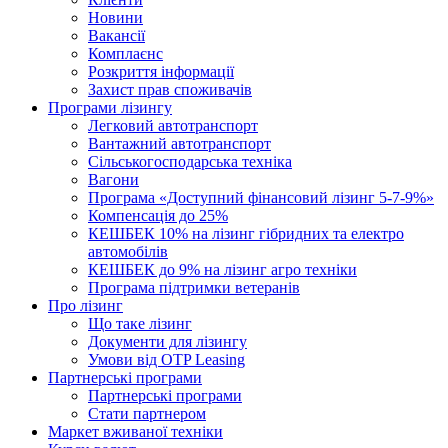
Новини
Вакансії
Комплаєнс
Розкриття інформації
Захист прав споживачів
Програми лізингу
Легковий автотранспорт
Вантажний автотранспорт
Cільськогосподарська техніка
Вагони
Програма «Доступний фінансовий лізинг 5-7-9%»
Компенсація до 25%
КЕШБЕК 10% на лізинг гібридних та електро
автомобілів
КЕШБЕК до 9% на лізинг агро техніки
Програма підтримки ветеранів
Про лізинг
Що таке лізинг
Документи для лізингу
Умови від OTP Leasing
Партнерські програми
Партнерські програми
Стати партнером
Маркет вживаної техніки