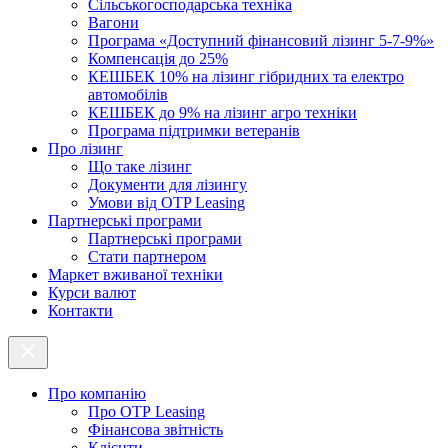
Cільськогосподарська техніка
Вагони
Програма «Доступний фінансовий лізинг 5-7-9%»
Компенсація до 25%
КЕШБЕК 10% на лізинг гібридних та електро
автомобілів
КЕШБЕК до 9% на лізинг агро техніки
Програма підтримки ветеранів
Про лізинг
Що таке лізинг
Документи для лізингу
Умови від OTP Leasing
Партнерські програми
Партнерські програми
Стати партнером
Маркет вживаної техніки
Курси валют
Контакти
Про компанію
Про ОТР Leasing
Фінансова звітність
Клієнти