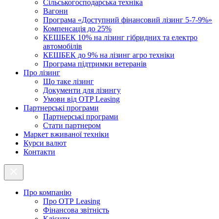
Cільськогосподарська техніка
Вагони
Програма «Доступний фінансовий лізинг 5-7-9%»
Компенсація до 25%
КЕШБЕК 10% на лізинг гібридних та електро
автомобілів
КЕШБЕК до 9% на лізинг агро техніки
Програма підтримки ветеранів
Про лізинг
Що таке лізинг
Документи для лізингу
Умови від OTP Leasing
Партнерські програми
Партнерські програми
Стати партнером
Маркет вживаної техніки
Курси валют
Контакти
Про компанію
Про ОТР Leasing
Фінансова звітність
Клієнти