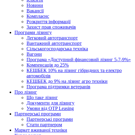
Новини
Вакансії
Комплаєнс
Розкриття інформації
Захист прав споживачів
Програми лізингу
Легковий автотранспорт
Вантажний автотранспорт
Cільськогосподарська техніка
Вагони
Програма «Доступний фінансовий лізинг 5-7-9%»
Компенсація до 25%
КЕШБЕК 10% на лізинг гібридних та електро
автомобілів
КЕШБЕК до 9% на лізинг агро техніки
Програма підтримки ветеранів
Про лізинг
Що таке лізинг
Документи для лізингу
Умови від OTP Leasing
Партнерські програми
Партнерські програми
Стати партнером
Маркет вживаної техніки