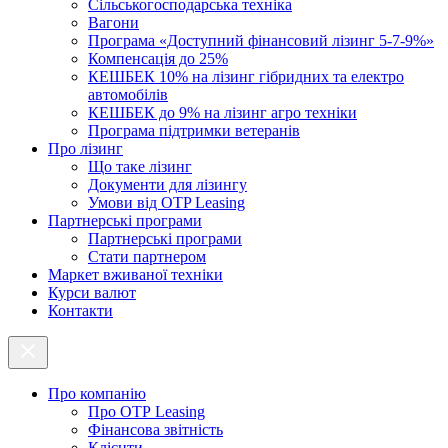
Cільськогосподарська техніка
Вагони
Програма «Доступний фінансовий лізинг 5-7-9%»
Компенсація до 25%
КЕШБЕК 10% на лізинг гібридних та електро
автомобілів
КЕШБЕК до 9% на лізинг агро техніки
Програма підтримки ветеранів
Про лізинг
Що таке лізинг
Документи для лізингу
Умови від OTP Leasing
Партнерські програми
Партнерські програми
Стати партнером
Маркет вживаної техніки
Курси валют
Контакти
Про компанію
Про ОТР Leasing
Фінансова звітність
Клієнти