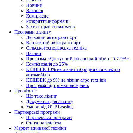
Новини
Вакансії
Комплаєнс
Розкриття інформації
Захист прав споживачів
Програми лізингу
Легковий автотранспорт
Вантажний автотранспорт
Cільськогосподарська техніка
Вагони
Програма «Доступний фінансовий лізинг 5-7-9%»
Компенсація до 25%
КЕШБЕК 10% на лізинг гібридних та електро
автомобілів
КЕШБЕК до 9% на лізинг агро техніки
Програма підтримки ветеранів
Про лізинг
Що таке лізинг
Документи для лізингу
Умови від OTP Leasing
Партнерські програми
Партнерські програми
Стати партнером
Маркет вживаної техніки