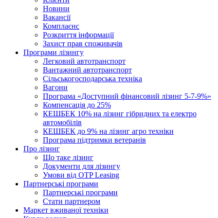
Новини
Вакансії
Комплаєнс
Розкриття інформації
Захист прав споживачів
Програми лізингу
Легковий автотранспорт
Вантажний автотранспорт
Cільськогосподарська техніка
Вагони
Програма «Доступний фінансовий лізинг 5-7-9%»
Компенсація до 25%
КЕШБЕК 10% на лізинг гібридних та електро
автомобілів
КЕШБЕК до 9% на лізинг агро техніки
Програма підтримки ветеранів
Про лізинг
Що таке лізинг
Документи для лізингу
Умови від OTP Leasing
Партнерські програми
Партнерські програми
Стати партнером
Маркет вживаної техніки