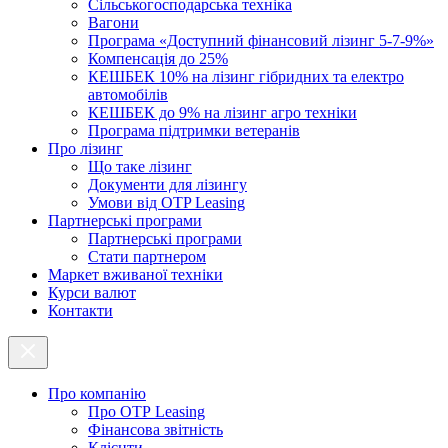
Cільськогосподарська техніка
Вагони
Програма «Доступний фінансовий лізинг 5-7-9%»
Компенсація до 25%
КЕШБЕК 10% на лізинг гібридних та електро
автомобілів
КЕШБЕК до 9% на лізинг агро техніки
Програма підтримки ветеранів
Про лізинг
Що таке лізинг
Документи для лізингу
Умови від OTP Leasing
Партнерські програми
Партнерські програми
Стати партнером
Маркет вживаної техніки
Курси валют
Контакти
Про компанію
Про ОТР Leasing
Фінансова звітність
Клієнти