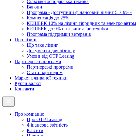
Cільськогосподарська техніка
Вагони
Програма «Доступний фінансовий лізинг 5-7-9%»
Компенсація до 25%
КЕШБЕК 10% на лізинг гібридних та електро автом
КЕШБЕК до 9% на лізинг агро техніки
Програма підтримки ветеранів
Про лізинг
Що таке лізинг
Документи для лізингу
Умови від OTP Leasing
Партнерські програми
Партнерські програми
Стати партнером
Маркет вживаної техніки
Курси валют
Контакти
Про компанію
Про ОТР Leasing
Фінансова звітність
Клієнти
Новини