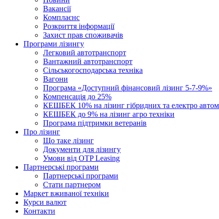
Вакансії
Комплаєнс
Розкриття інформації
Захист прав споживачів
Програми лізингу
Легковий автотранспорт
Вантажний автотранспорт
Cільськогосподарська техніка
Вагони
Програма «Доступний фінансовий лізинг 5-7-9%»
Компенсація до 25%
КЕШБЕК 10% на лізинг гібридних та електро автом
КЕШБЕК до 9% на лізинг агро техніки
Програма підтримки ветеранів
Про лізинг
Що таке лізинг
Документи для лізингу
Умови від OTP Leasing
Партнерські програми
Партнерські програми
Стати партнером
Маркет вживаної техніки
Курси валют
Контакти