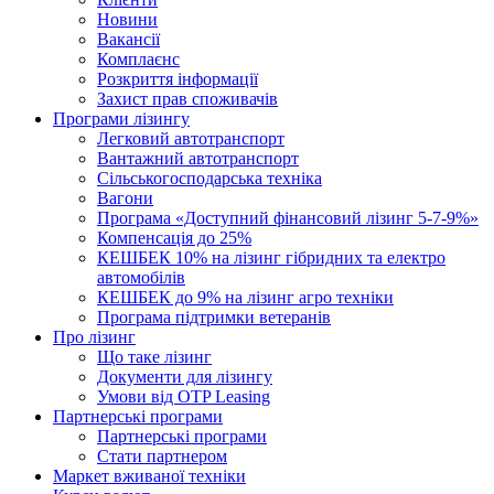
Новини
Вакансії
Комплаєнс
Розкриття інформації
Захист прав споживачів
Програми лізингу
Легковий автотранспорт
Вантажний автотранспорт
Cільськогосподарська техніка
Вагони
Програма «Доступний фінансовий лізинг 5-7-9%»
Компенсація до 25%
КЕШБЕК 10% на лізинг гібридних та електро
автомобілів
КЕШБЕК до 9% на лізинг агро техніки
Програма підтримки ветеранів
Про лізинг
Що таке лізинг
Документи для лізингу
Умови від OTP Leasing
Партнерські програми
Партнерські програми
Стати партнером
Маркет вживаної техніки