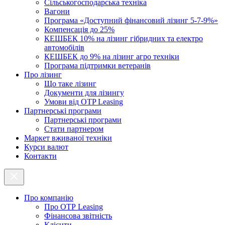
Cільськогосподарська техніка
Вагони
Програма «Доступний фінансовий лізинг 5-7-9%»
Компенсація до 25%
КЕШБЕК 10% на лізинг гібридних та електро
автомобілів
КЕШБЕК до 9% на лізинг агро техніки
Програма підтримки ветеранів
Про лізинг
Що таке лізинг
Документи для лізингу
Умови від OTP Leasing
Партнерські програми
Партнерські програми
Стати партнером
Маркет вживаної техніки
Курси валют
Контакти
Про компанію
Про ОТР Leasing
Фінансова звітність
Клієнти