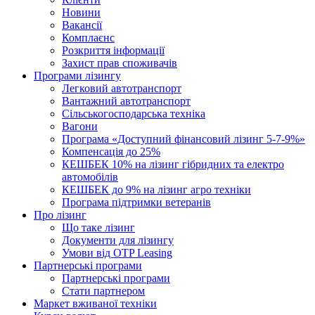
Новини
Вакансії
Комплаєнс
Розкриття інформації
Захист прав споживачів
Програми лізингу
Легковий автотранспорт
Вантажний автотранспорт
Cільськогосподарська техніка
Вагони
Програма «Доступний фінансовий лізинг 5-7-9%»
Компенсація до 25%
КЕШБЕК 10% на лізинг гібридних та електро
автомобілів
КЕШБЕК до 9% на лізинг агро техніки
Програма підтримки ветеранів
Про лізинг
Що таке лізинг
Документи для лізингу
Умови від OTP Leasing
Партнерські програми
Партнерські програми
Стати партнером
Маркет вживаної техніки