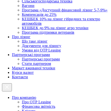
Cільськогосподарська техніка
Вагони
Програма «Доступний фінансовий лізинг 5-7-9%»
Компенсація до 25%
КЕШБЕК 10% на лізинг гібридних та електро
автомобілів
КЕШБЕК до 9% на лізинг агро техніки
Програма підтримки ветеранів
Про лізинг
Що таке лізинг
Документи для лізингу
Умови від OTP Leasing
Партнерські програми
Партнерські програми
Стати партнером
Маркет вживаної техніки
Курси валют
Контакти
Про компанію
Про ОТР Leasing
Фінансова звітність
Клієнти