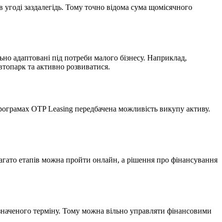
 угоді заздалегідь. Тому точно відома сума щомісячного
ьно адаптовані під потреби малого бізнесу. Наприклад,
втопарк та активно розвиватися.
програмах OTP Leasing передбачена можливість викупу активу.
агато етапів можна пройти онлайн, а рішення про фінансування
значеного терміну. Тому можна вільно управляти фінансовими