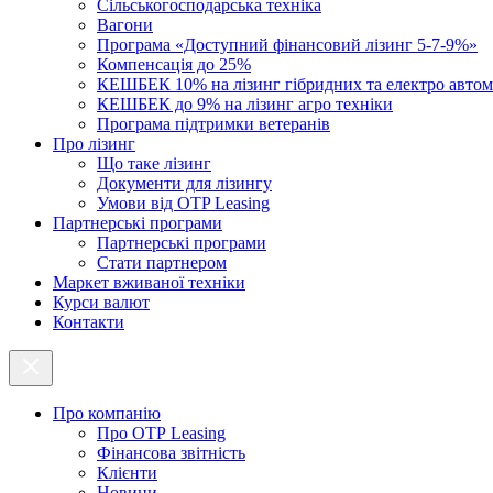
Cільськогосподарська техніка
Вагони
Програма «Доступний фінансовий лізинг 5-7-9%»
Компенсація до 25%
КЕШБЕК 10% на лізинг гібридних та електро автом
КЕШБЕК до 9% на лізинг агро техніки
Програма підтримки ветеранів
Про лізинг
Що таке лізинг
Документи для лізингу
Умови від OTP Leasing
Партнерські програми
Партнерські програми
Стати партнером
Маркет вживаної техніки
Курси валют
Контакти
Про компанію
Про ОТР Leasing
Фінансова звітність
Клієнти
Новини