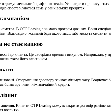
 отримує детальний графік платежів. Усі витрати прописуються в
дко спостерігаються саме у банківських кредитах.
 компаніям
риємства. В OTP Leasing є чимало програм для них. Вони спеціал
іки. Відповідно, компанії будь-якого масштабу можуть оновити а
а не стає вашою
ності до клієнта. Це своєрідна оренда з викупом. Наприклад, у 
 можна стати його власником.
ювати
тизовані. Оформлення договору займає мінімум часу. Водночас б
ає більш зручним, ніж звичайний кредит.
лізинг
гашення. Клієнти OTP Leasing можуть закрити договір раніше за
ля розвитку.