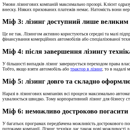
Умови лізингових компаній максимально прозорі. Клієнт одразу
внеску. Ніяких прихованих платежів немає. Натомість вони нері
Міф 3: лізинг доступний лише великим
Це не так. Лізингом активно користуються середні та малі підп
фінансування комерційних автомобілів або спеціалізованої техн
Міф 4: після завершення лізингу технік
У більшості випадків лізинг завершується переходом права влас
Тобто, якщо взяти автомобіль або
трактор в лізинг
, то в надалі
Міф 5: лізинг довго та складно оформл
Наразі в лізингових компаніях всі процеси максимально автома
ухвалюється швидко. Тому корпоративний лізинг для бізнесу ст
Міф 6: неможливо достроково погасити 
У багатьох програмах передбачена можливість дострокового по
потоками компанії. Лізинг техніки дає також нові можливості д