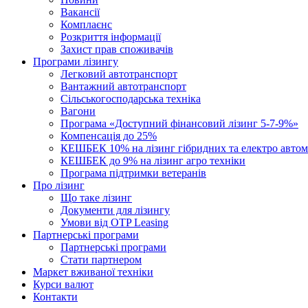
Вакансії
Комплаєнс
Розкриття інформації
Захист прав споживачів
Програми лізингу
Легковий автотранспорт
Вантажний автотранспорт
Cільськогосподарська техніка
Вагони
Програма «Доступний фінансовий лізинг 5-7-9%»
Компенсація до 25%
КЕШБЕК 10% на лізинг гібридних та електро автом
КЕШБЕК до 9% на лізинг агро техніки
Програма підтримки ветеранів
Про лізинг
Що таке лізинг
Документи для лізингу
Умови від OTP Leasing
Партнерські програми
Партнерські програми
Стати партнером
Маркет вживаної техніки
Курси валют
Контакти