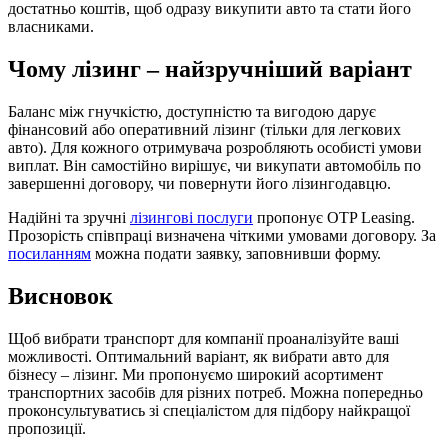
достатньо коштів, щоб одразу викупити авто та стати його
власниками.
Чому лізинг – найзручніший варіант
Баланс між гнучкістю, доступністю та вигодою дарує
фінансовий або оперативний лізинг (тільки для легкових
авто). Для кожного отримувача розробляють особисті умови
виплат. Він самостійно вирішує, чи викупати автомобіль по
завершенні договору, чи повернути його лізингодавцю.
Надійні та зручні
лізингові послуги
пропонує OTP Leasing.
Прозорість співпраці визначена чіткими умовами договору. За
посиланням
можна подати заявку, заповнивши форму.
Висновок
Щоб вибрати транспорт для компанії проаналізуйте ваші
можливості. Оптимальний варіант, як вибрати авто для
бізнесу – лізинг. Ми пропонуємо широкий асортимент
транспортних засобів для різних потреб. Можна попередньо
проконсультуватись зі спеціалістом для підбору найкращої
пропозиції.