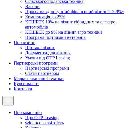
Cільськогосподарська техніка
Вагони
Програма «Доступний фінансовий лізинг 5-7-9%»
Компенсація до 25%
КЕШБЕК 10% на лізинг гібридних та електро
автомобілів
КЕШБЕК до 9% на лізинг агро техніки
Програма підтримки ветеранів
Про лізинг
Що таке лізинг
Документи для лізингу
Умови від OTP Leasing
Партнерські програми
Партнерські програми
Стати партнером
Маркет вживаної техніки
Курси валют
Контакти
Про компанію
Про ОТР Leasing
Фінансова звітність
Клієнти