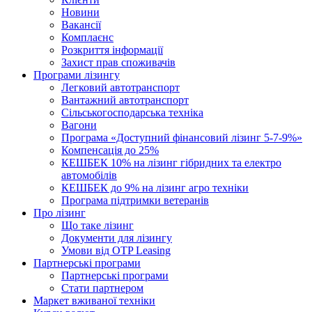
Новини
Вакансії
Комплаєнс
Розкриття інформації
Захист прав споживачів
Програми лізингу
Легковий автотранспорт
Вантажний автотранспорт
Cільськогосподарська техніка
Вагони
Програма «Доступний фінансовий лізинг 5-7-9%»
Компенсація до 25%
КЕШБЕК 10% на лізинг гібридних та електро
автомобілів
КЕШБЕК до 9% на лізинг агро техніки
Програма підтримки ветеранів
Про лізинг
Що таке лізинг
Документи для лізингу
Умови від OTP Leasing
Партнерські програми
Партнерські програми
Стати партнером
Маркет вживаної техніки