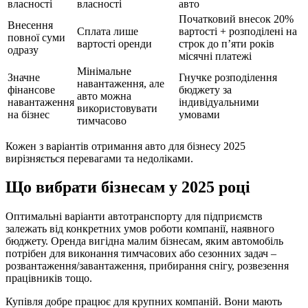
власності
власності
авто
Початковий внесок 20%
Внесення
Сплата лише
вартості + розподілені на
повної суми
вартості оренди
строк до п’яти років
одразу
місячні платежі
Мінімальне
Значне
Гнучке розподілення
навантаження, але
фінансове
бюджету за
авто можна
навантаження
індивідуальними
використовувати
на бізнес
умовами
тимчасово
Кожен з варіантів отримання авто для бізнесу 2025
вирізняється перевагами та недоліками.
Що вибрати бізнесам у 2025 році
Оптимальні варіанти автотранспорту для підприємств
залежать від конкретних умов роботи компанії, наявного
бюджету. Оренда вигідна малим бізнесам, яким автомобіль
потрібен для виконання тимчасових або сезонних задач –
розвантаження/завантаження, прибирання снігу, розвезення
працівників тощо.
Купівля добре працює для крупних компаній. Вони мають