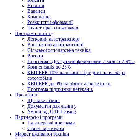
Новини
Вакансії
Комплаєнс
Розкриття інформації
Захист прав споживачів
Програми лізингу
Легковий автотранспорт
Вантажний автотранспорт
Cільськогосподарська техніка
Вагони
Програма «Доступний фінансовий лізинг 5-7-9%»
Компенсація до 25%
КЕШБЕК 10% на лізинг гібридних та електро
автомобілів
КЕШБЕК до 9% на лізинг агро техніки
Програма підтримки ветеранів
Про лізинг
Що таке лізинг
Документи для лізингу
Умови від OTP Leasing
Партнерські програми
Партнерські програми
Стати партнером
Маркет вживаної техніки