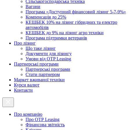
Cільськогосподарська техніка
Вагони
Програма «Доступний фінансовий лізинг 5-7-9%»
Компенсація до 25%
КЕШБЕК 10% на лізинг гібридних та електро
автомобілів
КЕШБЕК до 9% на лізинг агро техніки
Програма підтримки ветеранів
Про лізинг
Що таке лізинг
Документи для лізингу
Умови від OTP Leasing
Партнерські програми
Партнерські програми
Стати партнером
Маркет вживаної техніки
Курси валют
Контакти
Про компанію
Про ОТР Leasing
Фінансова звітність
Клієнти