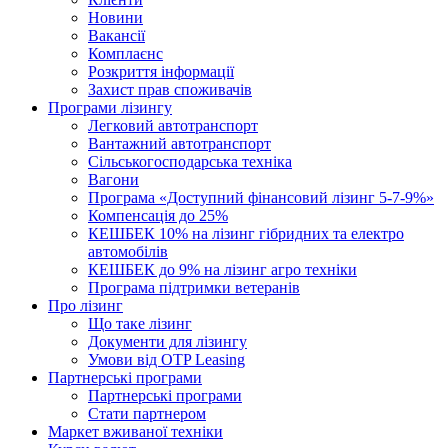
Новини
Вакансії
Комплаєнс
Розкриття інформації
Захист прав споживачів
Програми лізингу
Легковий автотранспорт
Вантажний автотранспорт
Cільськогосподарська техніка
Вагони
Програма «Доступний фінансовий лізинг 5-7-9%»
Компенсація до 25%
КЕШБЕК 10% на лізинг гібридних та електро
автомобілів
КЕШБЕК до 9% на лізинг агро техніки
Програма підтримки ветеранів
Про лізинг
Що таке лізинг
Документи для лізингу
Умови від OTP Leasing
Партнерські програми
Партнерські програми
Стати партнером
Маркет вживаної техніки