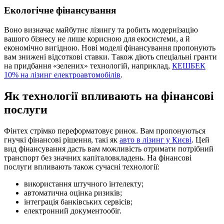
Екологічне фінансування
Воно визначає майбутнє лізингу та робить модернізацію
вашого бізнесу не лише корисною для екосистеми, а й
економічно вигідною. Нові моделі фінансування пропонують
вам знижені відсоткові ставки. Також діють спеціальні гранти
на придбання «зелених» технологій, наприклад,
КЕШБЕК
10% на лізинг електроавтомобілів
.
Як технології впливають на фінансові
послуги
Фінтех стрімко переформатовує ринок. Вам пропонуються
гнучкі фінансові рішення, такі як
авто в лізинг у Києві
. Цей
вид фінансування дасть вам можливість отримати потрібний
транспорт без значних капіталовкладень. На фінансові
послуги впливають також сучасні технології:
використання штучного інтелекту;
автоматична оцінка ризиків;
інтеграція банківських сервісів;
електронний документообіг.