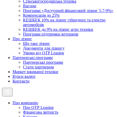
Cільськогосподарська техніка
Вагони
Програма «Доступний фінансовий лізинг 5-7-9%»
Компенсація до 25%
КЕШБЕК 10% на лізинг гібридних та електро
автомобілів
КЕШБЕК до 9% на лізинг агро техніки
Програма підтримки ветеранів
Про лізинг
Що таке лізинг
Документи для лізингу
Умови від OTP Leasing
Партнерські програми
Партнерські програми
Стати партнером
Маркет вживаної техніки
Курси валют
Контакти
Про компанію
Про ОТР Leasing
Фінансова звітність
Клієнти