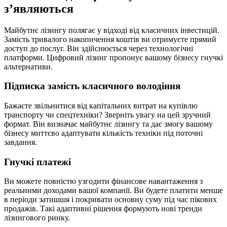
з’являються
Майбутнє лізингу полягає у відході від класичних інвестицій.
Замість тривалого накопичення коштів ви отримуєте прямий
доступ до послуг. Він здійснюється через технологічні
платформи. Цифровий лізинг пропонує вашому бізнесу гнучкі
альтернативи.
Підписка замість класичного володіння
Бажаєте звільнитися від капітальних витрат на купівлю
транспорту чи спецтехніки? Зверніть увагу на цей зручний
формат. Він визначає майбутнє лізингу та дає змогу вашому
бізнесу миттєво адаптувати кількість техніки під поточні
завдання.
Гнучкі платежі
Ви можете повністю узгодити фінансове навантаження з
реальними доходами вашої компанії. Ви будете платити менше
в періоди затишшя і покривати основну суму під час пікових
продажів. Такі адаптивні рішення формують нові тренди
лізингового ринку.