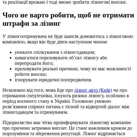
та реалізації врожаю і тоді зможе зробити лізингові внески.
Чого не варто робити, щоб не отримати
штрафи за лізинг
У лізингоотримувача не буде шансів домовитись з лізинговою
компанією, якщо він буде діяти наступним чином:
уникати спілкування з лізингодавцем;
намагатися переховувати об’єкт лізингу або
перепродати його;
приховувати реальні причини, чому не має можливості
робити внески;
ігнорувати юридичні попередження.
Незалежно від того, мова йде про
лізинг авто (Київ)
чи про
отримання спецтехніки, існують ризики лізингу, особливо в
період воєнного стану в Україні. Головною умовою
розв’язання спірних питань є тісний та відвертий діалог між
лізингодавцем та отримувачем.
Підприємство має чітко проінформувати лізингову компанію
про причини затримки виплат. Це стане важливим кроком до
порозуміння та збереження репутації. Лізинг відрізняється