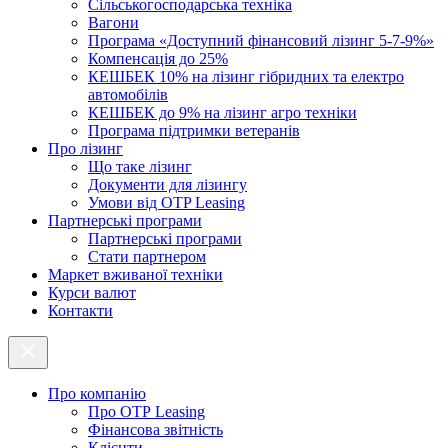
Cільськогосподарська техніка
Вагони
Програма «Доступний фінансовий лізинг 5-7-9%»
Компенсація до 25%
КЕШБЕК 10% на лізинг гібридних та електро
автомобілів
КЕШБЕК до 9% на лізинг агро техніки
Програма підтримки ветеранів
Про лізинг
Що таке лізинг
Документи для лізингу
Умови від OTP Leasing
Партнерські програми
Партнерські програми
Стати партнером
Маркет вживаної техніки
Курси валют
Контакти
Про компанію
Про ОТР Leasing
Фінансова звітність
Клієнти