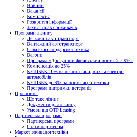
Новини
Вакансії
Комплаєнс
Розкриття інформації
Захист прав споживачів
Програми лізингу
Легковий автотранспорт
Вантажний автотранспорт
Cільськогосподарська техніка
Вагони
Програма «Доступний фінансовий лізинг 5-7-9%»
Компенсація до 25%
КЕШБЕК 10% на лізинг гібридних та електро
автомобілів
КЕШБЕК до 9% на лізинг агро техніки
Програма підтримки ветеранів
Про лізинг
Що таке лізинг
Документи для лізингу
Умови від OTP Leasing
Партнерські програми
Партнерські програми
Стати партнером
Маркет вживаної техніки