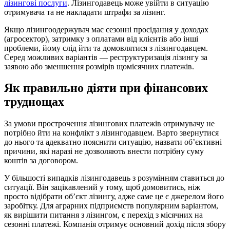
лізингові послуги
. Лізингодавець може увійти в ситуацію
отримувача та не накладати штрафи за лізинг.
Якщо лізингоодержувач має сезонні просідання у доходах
(агросектор), затримку з оплатами від клієнтів або інші
проблеми, йому слід йти та домовлятися з лізингодавцем.
Серед можливих варіантів — реструктуризація лізингу за
заявою або зменшення розмірів щомісячних платежів.
Як правильно діяти при фінансових
труднощах
За умови прострочення лізингових платежів отримувачу не
потрібно йти на конфлікт з лізингодавцем. Варто звернутися
до нього та адекватно пояснити ситуацію, назвати об’єктивні
причини, які наразі не дозволяють внести потрібну суму
коштів за договором.
У більшості випадків лізингодавець з розумінням ставиться до
ситуації. Він зацікавлений у тому, щоб домовитись, ніж
просто відібрати об’єкт лізингу, адже саме це є джерелом його
заробітку. Для аграрних підприємств популярним варіантом,
як вирішити питання з лізингом, є перехід з місячних на
сезонні платежі. Компанія отримує основний дохід після збору