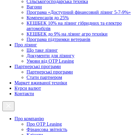
Cільськогосподарська техніка
Вагони
Програма «Доступний фінансовий лізинг 5-7-9%»
Компенсація до 25%
КЕШБЕК 10% на лізинг гібридних та електро
автомобілів
КЕШБЕК до 9% на лізинг агро техніки
Програма підтримки ветеранів
Про лізинг
Що таке лізинг
Документи для лізингу
Умови від OTP Leasing
Партнерські програми
Партнерські програми
Стати партнером
Маркет вживаної техніки
Курси валют
Контакти
Про компанію
Про ОТР Leasing
Фінансова звітність
Клієнти