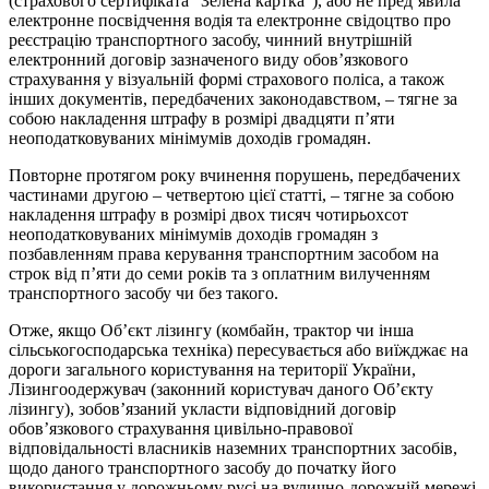
(страхового сертифіката “Зелена картка”), або не пред’явила
електронне посвідчення водія та електронне свідоцтво про
реєстрацію транспортного засобу, чинний внутрішній
електронний договір зазначеного виду обов’язкового
страхування у візуальній формі страхового поліса, а також
інших документів, передбачених законодавством, – тягне за
собою накладення штрафу в розмірі двадцяти п’яти
неоподатковуваних мінімумів доходів громадян.
Повторне протягом року вчинення порушень, передбачених
частинами другою – четвертою цієї статті, – тягне за собою
накладення штрафу в розмірі двох тисяч чотирьохсот
неоподатковуваних мінімумів доходів громадян з
позбавленням права керування транспортним засобом на
строк від п’яти до семи років та з оплатним вилученням
транспортного засобу чи без такого.
Отже, якщо Об’єкт лізингу (комбайн, трактор чи інша
сільськогосподарська техніка) пересувається або виїжджає на
дороги загального користування на території України,
Лізингоодержувач (законний користувач даного Об’єкту
лізингу), зобов’язаний укласти відповідний договір
обов’язкового страхування цивільно-правової
відповідальності власників наземних транспортних засобів,
щодо даного транспортного засобу до початку його
використання у дорожньому русі на вулично-дорожній мережі