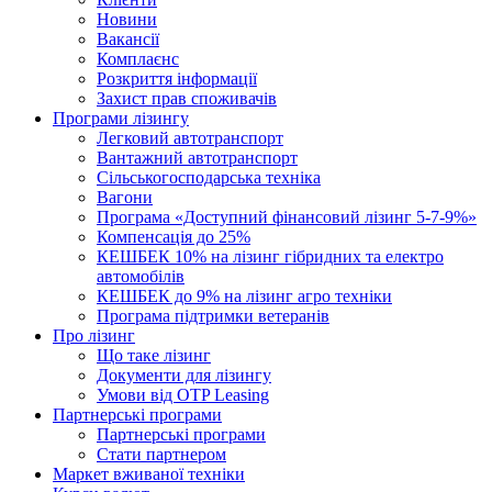
Новини
Вакансії
Комплаєнс
Розкриття інформації
Захист прав споживачів
Програми лізингу
Легковий автотранспорт
Вантажний автотранспорт
Cільськогосподарська техніка
Вагони
Програма «Доступний фінансовий лізинг 5-7-9%»
Компенсація до 25%
КЕШБЕК 10% на лізинг гібридних та електро
автомобілів
КЕШБЕК до 9% на лізинг агро техніки
Програма підтримки ветеранів
Про лізинг
Що таке лізинг
Документи для лізингу
Умови від OTP Leasing
Партнерські програми
Партнерські програми
Стати партнером
Маркет вживаної техніки