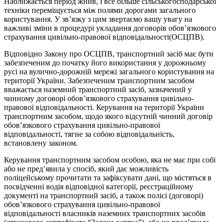
Наближається період жнив, і все більше сільськогосподарської
техніки переміщується між полями дорогами загального
користування. У зв’язку з цим звертаємо вашу увагу на
важливі зміни в процедурі укладання договорів обов’язкового
страхування цивільно-правової відповідальності(ОСЦПВ).
Відповідно Закону про ОСЦПВ, транспортний засіб має бути
забезпеченим до початку його використання у дорожньому
русі на вулично-дорожній мережі загального користування на
території України. Забезпеченим транспортним засобом
вважається наземний транспортний засіб, зазначений у
чинному договорі обов’язкового страхування цивільно-
правової відповідальності. Керування на території України
транспортним засобом, щодо якого відсутній чинний договір
обов’язкового страхування цивільно-правової
відповідальності, тягне за собою відповідальність,
встановлену законом.
Керування транспортним засобом особою, яка не має при собі
або не пред’явила у спосіб, який дає можливість
поліцейському прочитати та зафіксувати дані, що містяться в
посвідченні водія відповідної категорії, реєстраційному
документі на транспортний засіб, а також полісі (договорі)
обов’язкового страхування цивільно-правової
відповідальності власників наземних транспортних засобів