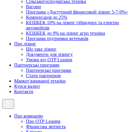
Cільськогосподарська техніка
Вагони
Програма «Доступний фінансовий лізинг 5-7-9%»
Компенсація до 25%
КЕШБЕК 10% на лізинг гібридних та електро
автомобілів
КЕШБЕК до 9% на лізинг агро техніки
Програма підтримки ветеранів
Про лізинг
Що таке лізинг
Документи для лізингу
Умови від OTP Leasing
Партнерські програми
Партнерські програми
Стати партнером
Маркет вживаної техніки
Курси валют
Контакти
Про компанію
Про ОТР Leasing
Фінансова звітність
Клієнти