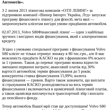
Автомотів».
З 2 липня 2013 лізингова компанія «ОТП ЛІЗИНГ» за
підтримкою компанії «Віннер Імпортс Україна, Лтд» запускає
програму фінансового лізингу для фізосіб, мета якої —
запропонувати клієнтам вигідні умови придбання автомобіля.
02.07.2013_Volvo S80Фінансовий лізинг — один з найбільш
зручних і вигідних видів фінансування, який є альтернативою
кредиту.
Згідно з умовами спеціальної програми з фінансування Volvo
S80 клієнт не тільки отримує знижку в 80 тис.грн., але й має
можливість придбати КАСКО на рік з франшизою 0% всього
за 1 гривню. Також до переваг програми можна віднести
зменшені первинні витрати; авансовий платіж від 30%
вартості автомобіля; термін фінансування до 5 років;
конкурентна ставка фінансування 15,99%; валюта
фінансування — гривня. Варто також зазначити, що виплати
зі страхування КАСКО розподіляються на весь термін
фінансування і включаються в щомісячний лізинговий платіж,
а також щомісяця виплачується транспортний збір і виплати
до пенсійного фонду.
Тепер автомобіль Вашої мрії став ще доступнішим! Volvo S80