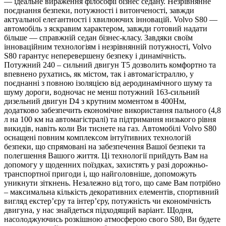
— ідеальне вираження філософії бізнес седану. Незрівнянне
поєднання безпеки, потужності і витонченості, завжди
актуальної елегантності і хвилюючих інновацій. Volvo S80 —
автомобіль з яскравим характером, завжди готовий надати
більше — справжній седан бізнес-класу. Завдяки своїм
інноваційним технологіям і незрівнянній потужності, Volvo
S80 гарантує неперевершену безпеку і динамічність.
Потужний 240 – сильний двигун Т5 дозволить комфортно та
впевнено рухатись, як містом, так і автомагістраллю, у
поєднанні з повною ізоляцією від аеродинамічного шуму та
шуму дороги, водночас не менш потужний 163-сильний
дизельний двигун D4 з крутним моментом в 400Нм,
додатково забезпечить економічне використання пального (4,8
л на 100 км на автомагістралі) та підтримання низького рівня
викидів, навіть коли Ви тиснете на газ. Автомобілі Volvo S80
оснащені повним комплексом інтуїтивних технологій
безпеки, що спрямовані на забезпечення Вашої безпеки та
полегшення Вашого життя. Ці технології прийдуть Вам на
допомогу у щоденних поїздках, захистять у разі дорожньо-
транспортної пригоди і, що найголовніше, допоможуть
уникнути зіткнень. Незалежно від того, що саме Вам потрібно
– максимальна кількість декоративних елементів, спортивний
вигляд екстер’єру та інтер’єру, потужність чи економічність
двигуна, у нас знайдеться підходящий варіант. Щодня,
насолоджуючись розкішною атмосферою свого S80, Ви будете