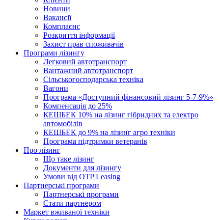
Новини
Вакансії
Комплаєнс
Розкриття інформації
Захист прав споживачів
Програми лізингу
Легковий автотранспорт
Вантажний автотранспорт
Cільськогосподарська техніка
Вагони
Програма «Доступний фінансовий лізинг 5-7-9%»
Компенсація до 25%
КЕШБЕК 10% на лізинг гібридних та електро
автомобілів
КЕШБЕК до 9% на лізинг агро техніки
Програма підтримки ветеранів
Про лізинг
Що таке лізинг
Документи для лізингу
Умови від OTP Leasing
Партнерські програми
Партнерські програми
Стати партнером
Маркет вживаної техніки